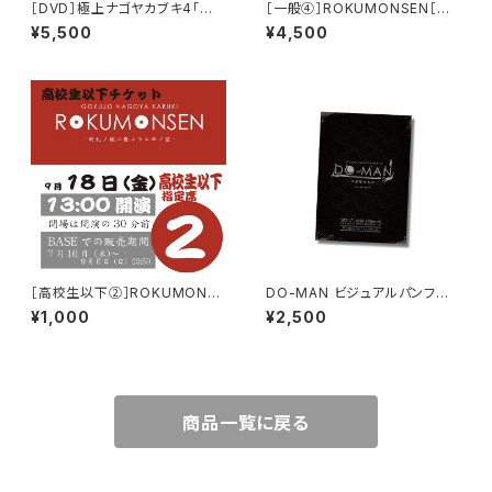
［DVD］極上ナゴヤカブキ4「虎
［一般④］ROKUMONSEN［土
の尾 -YOSHITSUNE & BENK
昼］
¥5,500
¥4,500
EI-」
［高校生以下②］ROKUMONSE
DO-MAN ビジュアルパンフレッ
N［金昼］
ト
¥1,000
¥2,500
商品一覧に戻る