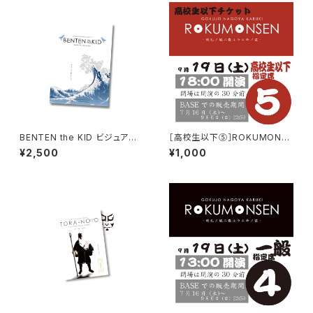
BENTEN the KID ビジュアル
［高校生以下⑤］ROKUMONSE
パンフレット
N［土夜］
¥2,500
¥1,000