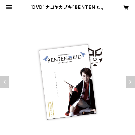
［DVD］ナゴヤカブキ「BENTEN the
KID -御存知弁天小僧白波事始-」 |
NAGOYA za NET shop