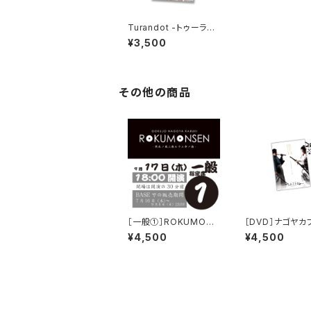
Turandot -トゥーラン
ドット姫- ビジュアルパ
¥3,500
ンフレット
その他の商品
［一般①］ROKUMONS
［DVD］ナゴヤカ
EN［木夜］
AZEN -魔剣の章
¥4,500
¥4,500