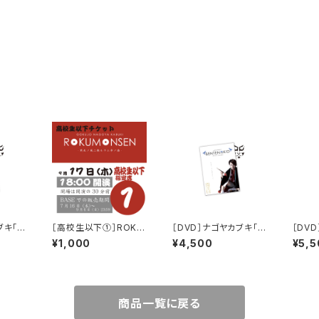
ブキ「S
［高校生以下①］ROKU
［DVD］ナゴヤカブキ「B
［DV
-」
MONSEN［木夜］
ENTEN the KID -御存
キ4「虎
¥1,000
¥4,500
¥5,5
知弁天小僧白波事始-」
SUNE
商品一覧に戻る