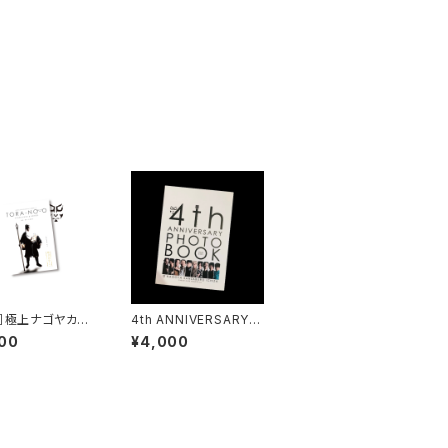
D］極上ナゴヤカブ
4th ANNIVERSARY P
の尾 -YOSHIT
HOTO BOOK
00
¥4,000
 & BENKEI-」